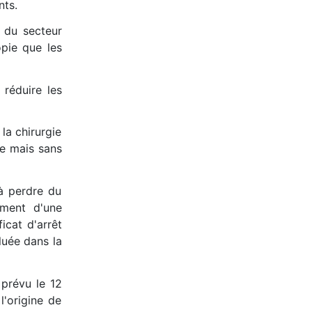
nts.
 du secteur
opie que les
 réduire les
 la chirurgie
le mais sans
à perdre du
ement d'une
icat d'arrêt
luée dans la
 prévu le 12
l'origine de