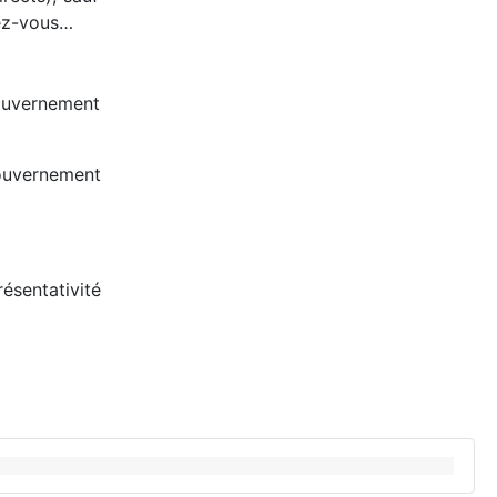
dez-vous…
ouvernement
uvernement
ésentativité