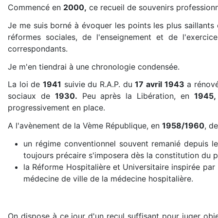
Commencé en
2000,
ce recueil de souvenirs profession
Je me suis borné à évoquer les points les plus saillants
réformes sociales, de l'enseignement et de l'exercic
correspondants.
Je m'en tiendrai à une chronologie condensée.
La loi de
1941
suivie du R.A.P. du
17 avril 1943
a rénové
sociaux de
1930.
Peu après la Libération, en
1945
progressivement en place.
A l'avènement de la Vème République, en
1958/1960
, d
un régime conventionnel souvent remanié depuis le 
toujours précaire s'imposera dès la constitution du
la Réforme Hospitalière et Universitaire inspirée pa
médecine de ville de la médecine hospitalière.
On dispose à ce jour d'un recul suffisant pour juger o