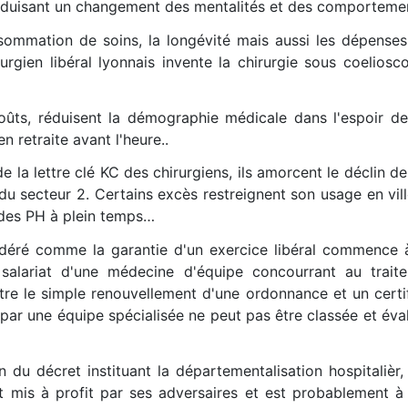
 induisant un changement des mentalités et des comporteme
ommation de soins, la longévité mais aussi les dépenses
gien libéral lyonnais invente la chirurgie sous coeliosc
oûts, réduisent la démographie médicale dans l'espoir de
n retraite avant l'heure..
de la lettre clé KC des chirurgiens, ils amorcent le déclin de
 du secteur 2. Certains excès restreignent son usage en vil
 des PH à plein temps…
déré comme la garantie d'un exercice libéral commence 
 salariat d'une médecine d'équipe concourrant au trait
tre le simple renouvellement d'une ordonnance et un certif
 par une équipe spécialisée ne peut pas être classée et éva
n du décret instituant la départementalisation hospitalièr,
t mis à profit par ses adversaires et est probablement à 