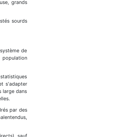
ause, grands
estés sourds
e système de
 population
statistiques
et s'adapter
s large dans
lles.
drés par des
alentendus,
rects), sauf