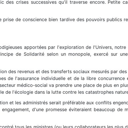
lic des crises successives qu'il traverse encore. Petite c
ne prise de conscience bien tardive des pouvoirs publics r
digieuses apportées par l'exploration de l'Univers, notr
principe de Solidarité selon un monopole, exercé sur une
ion des revenus et des transferts sociaux mesurés par des 
pes de l'assurance individuelle et de la libre concurrence 
secteur médico-social va prendre une place de plus en plu
le de l'écologie dans la lutte contre les catastrophes nature
ation et les administrés serait préférable aux conflits engen
un engagement, d'une promesse éviteraient beaucoup de m
ontré tous les ministres (ou leurs collaborateurs les plus di