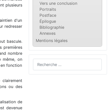
Vers une conclusion
nt plusieurs
Portraits
Postface
aintien d'un
Épilogue
ur redresser
Bibliographie
Annexes
Mentions légales
ut bascule.
s premières
grand nombre
De même, on
 en fonction
e clairement
ions ou des
alisation de
 est devenue